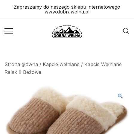
Skip
Zapraszamy do naszego sklepu internetowego
to
www.dobrawelna.pl
content
Wyroby
Wyroby
Wełniane
Wełniane
Strona główna
/
Kapcie wełniane
/ Kapcie Wełniane
Relax II Beżowe