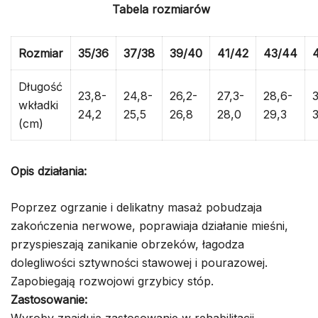
Tabela rozmiarów
Rozmiar
35/36
37/38
39/40
41/42
43/44
Długość
23,8-
24,8-
26,2-
27,3-
28,6-
3
wkładki
24,2
25,5
26,8
28,0
29,3
(cm)
Opis działania:
Poprzez ogrzanie i delikatny masaż pobudzaja
zakończenia nerwowe, poprawiaja działanie mieśni,
przyspieszają zanikanie obrzeków, łagodza
dolegliwości sztywności stawowej i pourazowej.
Zapobiegają rozwojowi grzybicy stóp.
Zastosowanie:
Wyroby znajdują zastosowanie w rehabilitacji