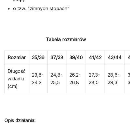
o tzw. “zimnych stopach”
Tabela rozmiarów
Rozmiar
35/36
37/38
39/40
41/42
43/44
Długość
23,8-
24,8-
26,2-
27,3-
28,6-
3
wkładki
24,2
25,5
26,8
28,0
29,3
(cm)
Opis działania: