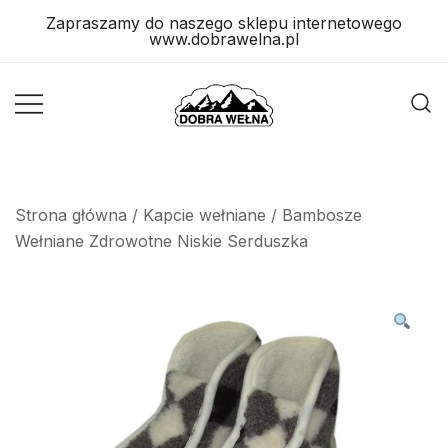
Skip
Zapraszamy do naszego sklepu internetowego
to
www.dobrawelna.pl
content
Wyroby
Wyroby
Wełniane
Wełniane
Strona główna
/
Kapcie wełniane
/ Bambosze
Wełniane Zdrowotne Niskie Serduszka