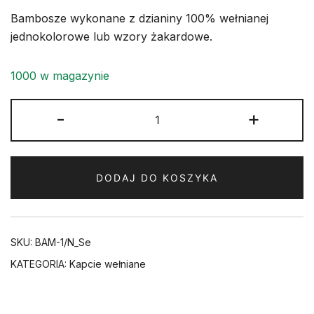
Bambosze wykonane z dzianiny 100% wełnianej
jednokolorowe lub wzory żakardowe.
1000 w magazynie
ilość
-
+
Bambosze
Wełniane
Zdrowotne
DODAJ DO KOSZYKA
Niskie
Serduszka
SKU:
BAM-1/N_Se
KATEGORIA:
Kapcie wełniane