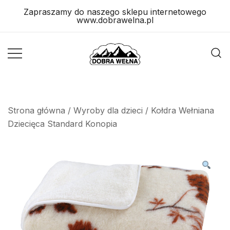
Skip
Zapraszamy do naszego sklepu internetowego
to
www.dobrawelna.pl
content
Wyroby
Wyroby
Wełniane
Wełniane
Strona główna
/
Wyroby dla dzieci
/ Kołdra Wełniana
Dziecięca Standard Konopia