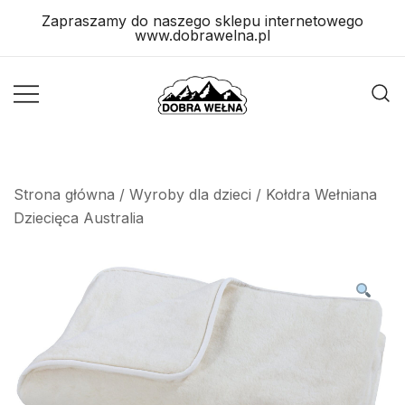
Skip
Zapraszamy do naszego sklepu internetowego
to
www.dobrawelna.pl
content
Wyroby
Wyroby
Wełniane
Wełniane
Strona główna
/
Wyroby dla dzieci
/ Kołdra Wełniana
Dziecięca Australia