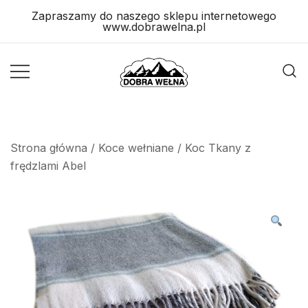
Skip
Zapraszamy do naszego sklepu internetowego
to
www.dobrawelna.pl
content
Wyroby
Wyroby
Wełniane
Wełniane
Strona główna
/
Koce wełniane
/ Koc Tkany z
frędzlami Abel