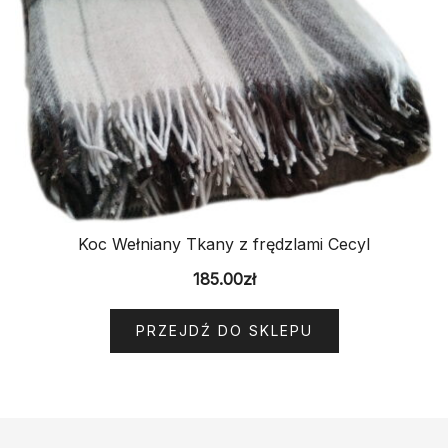
Koc Wełniany Tkany z frędzlami Cecyl
185.00
zł
PRZEJDŹ DO SKLEPU