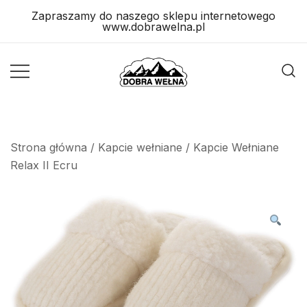
Skip
Zapraszamy do naszego sklepu internetowego
to
www.dobrawelna.pl
content
Wyroby
Wyroby
Wełniane
Wełniane
Strona główna
/
Kapcie wełniane
/ Kapcie Wełniane
Relax II Ecru