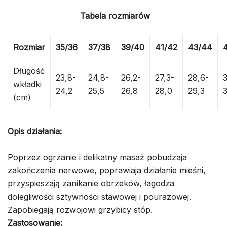
Tabela rozmiarów
Rozmiar
35/36
37/38
39/40
41/42
43/44
Długość
23,8-
24,8-
26,2-
27,3-
28,6-
3
wkładki
24,2
25,5
26,8
28,0
29,3
(cm)
Opis działania:
Poprzez ogrzanie i delikatny masaż pobudzaja
zakończenia nerwowe, poprawiaja działanie mieśni,
przyspieszają zanikanie obrzeków, łagodza
dolegliwości sztywności stawowej i pourazowej.
Zapobiegają rozwojowi grzybicy stóp.
Zastosowanie: