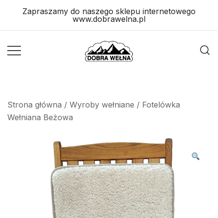
Skip
Zapraszamy do naszego sklepu internetowego
to
www.dobrawelna.pl
content
Wyroby
Wyroby
Wełniane
Wełniane
Strona główna
/
Wyroby wełniane
/ Fotelówka
Wełniana Beżowa