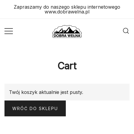
Skip
Zapraszamy do naszego sklepu internetowego
to
www.dobrawelna.pl
content
Wyroby
Wyroby
Wełniane
Wełniane
Cart
Twój koszyk aktualnie jest pusty.
WRÓĆ DO SKLEPU